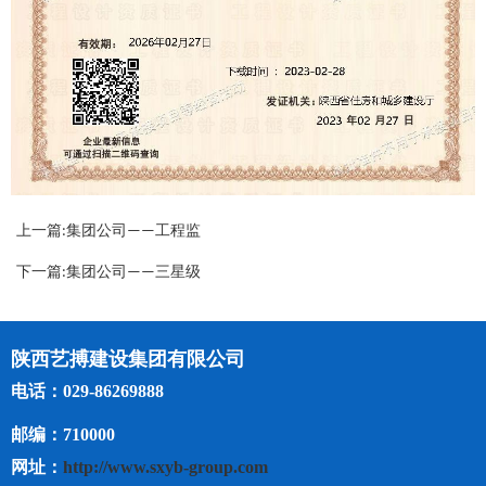
上一篇:集团公司——工程监
理资质
下一篇:集团公司——三星级
党组织
陕西艺搏建设集团有限公司
电话：029-86269888
邮编：710000
网址：
http://www.sxyb-group.com