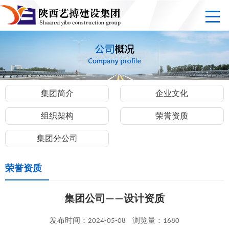
集团简介
企业文化
组织架构
荣誉资质
集团分公司
荣誉资质
集团公司——设计资质
发布时间：2024-05-08
浏览量：1680