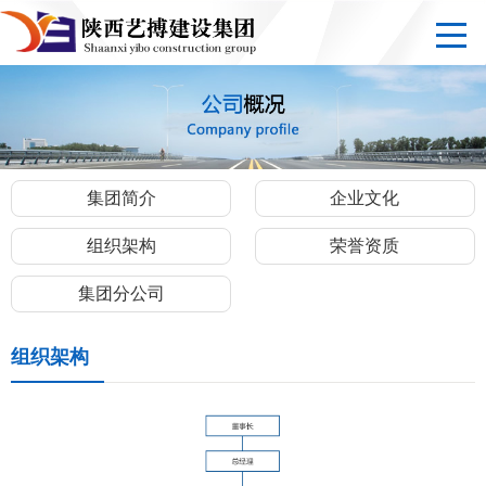
集团简介
企业文化
组织架构
荣誉资质
集团分公司
组织架构