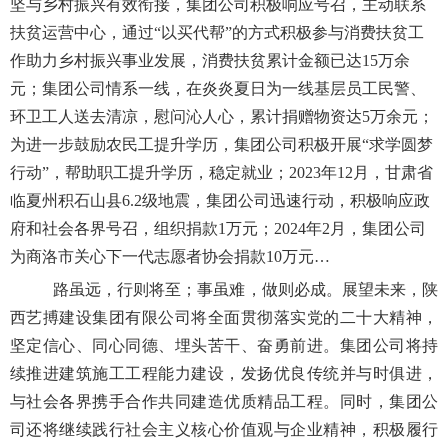
坚与乡村振兴有效衔接，集团公司积极响应号召，主动联系
扶贫运营中心，通过“以买代帮”的方式积极参与消费扶贫工
作助力乡村振兴事业发展，消费扶贫累计金额已达15万余
元；集团公司情系一线，在炎炎夏日为一线基层员工民警、
环卫工人送去清凉，慰问沁人心，累计捐赠物资达5万余元；
为进一步鼓励农民工提升学历，集团公司积极开展“求学圆梦
行动”，帮助职工提升学历，稳定就业；2023年12月，甘肃省
临夏州积石山县6.2级地震，集团公司迅速行动，积极响应政
府和社会各界号召，组织捐款1万元；2024年2月，集团公司
为商洛市关心下一代志愿者协会捐款10万元…
路虽远，行则将至；事虽难，做则必成。展望未来，陕
西艺搏建设集团有限公司将全面贯彻落实党的二十大精神，
坚定信心、同心同德、埋头苦干、奋勇前进。集团公司将持
续推进建筑施工工程能力建设，发扬优良传统并与时俱进，
与社会各界携手合作共同建造优质精品工程。同时，集团公
司还将继续践行社会主义核心价值观与企业精神，积极履行