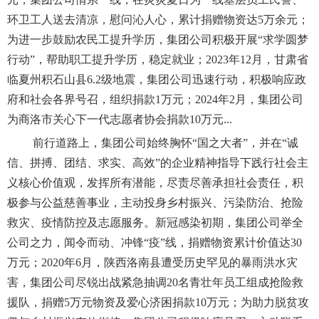
环卫工人送去清凉，慰问沁人心，累计捐赠物资达5万余元；
为进一步鼓励农民工提升学历，集团公司积极开展“求学圆梦
行动”，帮助职工提升学历，稳定就业；2023年12月，甘肃省
临夏州积石山县6.2级地震，集团公司迅速行动，积极响应政
府和社会各界号召，组织捐款1万元；2024年2月，集团公司
为商洛市关心下一代志愿者协会捐款10万元...
前行道路上，集团公司始终胸怀“国之大者”，并在“诚
信、拼搏、团结、求实、高效”的企业精神指导下践行社会主
义核心价值观，发挥所有潜能，尽责尽善承担社会责任，积
极参与公益慈善事业，主动投身乡村振兴、污染防治、抢险
救灾、疫情防控及志愿服务。新冠感染初期，集团公司举全
公司之力，闻令而动、冲锋“疫”线，捐赠物资累计价值达30
万元；2020年6月，陕西洛南县遭受历史罕见的暴雨洪水灾
害，集团公司尽锐出战紧急抽调20名青壮年员工组成抢险救
援队，捐赠5万元物资及爱心济困捐款10万元；为助力脱贫攻