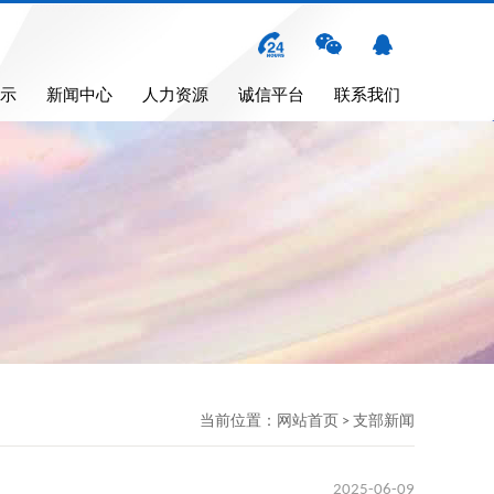
示
新闻中心
人力资源
诚信平台
联系我们
当前位置：
网站首页
>
支部新闻
2025-06-09