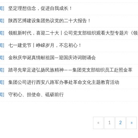
闻]
坚定理想信念，促进自我成长！
闻]
陕西艺搏建设集团热议党的二十大报告！
闻]
领航新时代，喜迎二十大丨公司党支部组织观看大型专题片《领
闻]
七一建党节丨峥嵘岁月，不忘初心！
闻]
金秋庆华诞真情献祖国—迎国庆诗词朗诵会
闻]
踏寻先辈足迹弘扬民族精神——集团党支部组织员工赴照金革
闻]
集团公司进行西安八路军办事处革命文化主题教育活动
闻]
守初心、担使命、砥砺前行
«
1
2
»