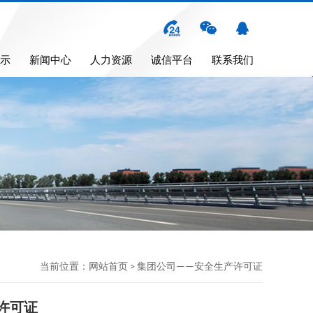
示
新闻中心
人力资源
诚信平台
联系我们
当前位置：
网站首页
>
集团公司——安全生产许可证
许可证