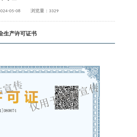
4-05-08
浏览量：3329
全生产许可证书