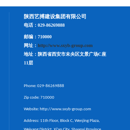
陕西艺搏建设集团有限公司
电话：029-86269888
邮编：710000
网址：
http://www.sxyb-group.com
地址：陕西省西安市未央区文景广场C座
11层
Phone: 029-86269888
Zip code: 710000
Website: http://www.sxyb-group.com
Address: 11th Floor, Block C, Wenjing Plaza,
Weiyang District, Xi'an City, Shaanxi Province